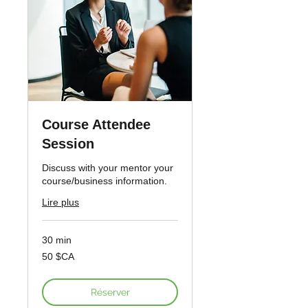
Course Attendee
Session
Discuss with your mentor your
course/business information.
Lire plus
30 min
50
50 $CA
dollars
canadiens
Réserver