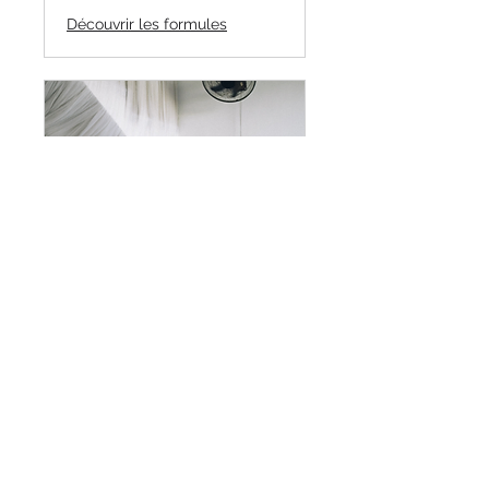
Découvrir les formules
Integrate Customer
Loyalty Program
Keep clients loyal with a
rewards program