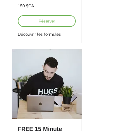
150
150 $CA
dollars
canadiens
Réserver
Découvrir les formules
FREE 15 Minute