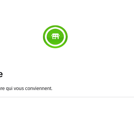
RED
ABOUT
WORK
SERVICES
SU
e
eure qui vous conviennent.